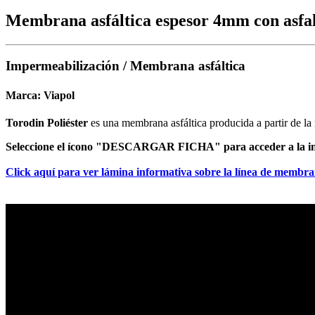
Membrana asfáltica espesor 4mm con asfalt
Impermeabilización / Membrana asfáltica
Marca:
Viapol
Torodin Poliéster
es una membrana asfáltica producida a partir de la 
Seleccione el ícono "DESCARGAR FICHA" para acceder a la in
Click aquí para ver lámina informativa sobre la línea de membran