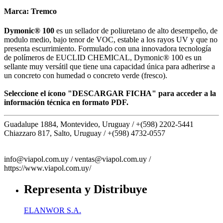
Marca:
Tremco
Dymonic® 100
es un sellador de poliuretano de alto desempeño, de
modulo medio, bajo tenor de VOC, estable a los rayos UV y que no
presenta escurrimiento. Formulado con una innovadora tecnología
de polímeros de EUCLID CHEMICAL, Dymonic® 100 es un
sellante muy versátil que tiene una capacidad única para adherirse a
un concreto con humedad o concreto verde (fresco).
Seleccione el ícono "DESCARGAR FICHA" para acceder a la
información técnica en formato PDF.
Guadalupe 1884, Montevideo, Uruguay /
+(598) 2202-5441
Chiazzaro 817, Salto, Uruguay /
+(598) 4732-0557
info@viapol.com.uy /
ventas@viapol.com.uy /
https://www.viapol.com.uy/
Representa y Distribuye
ELANWOR S.A.