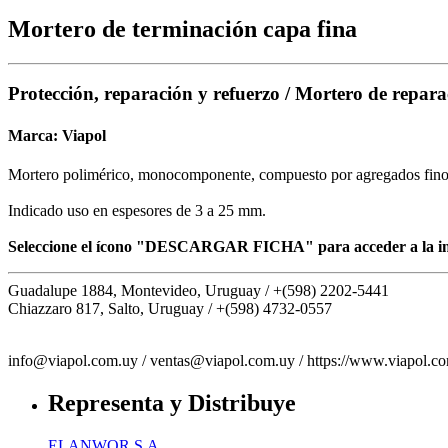
Mortero de terminación capa fina
Protección, reparación y refuerzo / Mortero de repara
Marca:
Viapol
Mortero polimérico, monocomponente, compuesto por agregados finos y
Indicado uso en espesores de 3 a 25 mm.
Seleccione el ícono "DESCARGAR FICHA" para acceder a la in
Guadalupe 1884, Montevideo, Uruguay /
+(598) 2202-5441
Chiazzaro 817, Salto, Uruguay /
+(598) 4732-0557
info@viapol.com.uy /
ventas@viapol.com.uy /
https://www.viapol.c
Representa y Distribuye
ELANWOR S.A.