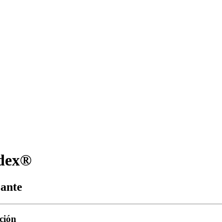
ndex®
zante
ción