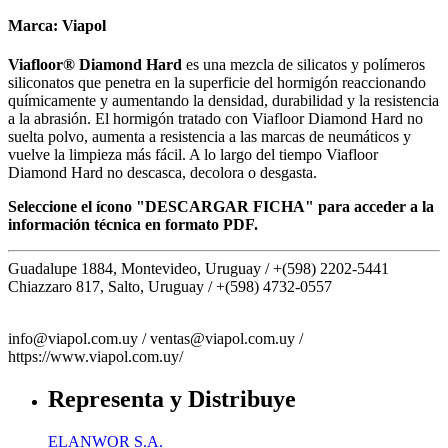
Marca:
Viapol
Viafloor® Diamond Hard
es una mezcla de silicatos y polímeros
siliconatos que penetra en la superficie del hormigón reaccionando
químicamente y aumentando la densidad, durabilidad y la resistencia
a la abrasión. El hormigón tratado con Viafloor Diamond Hard no
suelta polvo, aumenta a resistencia a las marcas de neumáticos y
vuelve la limpieza más fácil. A lo largo del tiempo Viafloor
Diamond Hard no descasca, decolora o desgasta.
Seleccione el ícono "DESCARGAR FICHA" para acceder a la
información técnica en formato PDF.
Guadalupe 1884, Montevideo, Uruguay /
+(598) 2202-5441
Chiazzaro 817, Salto, Uruguay /
+(598) 4732-0557
info@viapol.com.uy /
ventas@viapol.com.uy /
https://www.viapol.com.uy/
Representa y Distribuye
ELANWOR S.A.